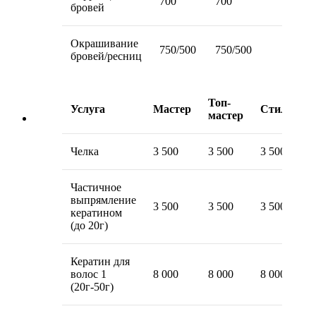
700
700
бровей
Окрашивание
750/500
750/500
бровей/ресниц
Топ-
Услуга
Мастер
Стилист
мастер
Челка
3 500
3 500
3 500
Частичное
выпрямление
3 500
3 500
3 500
кератином
(до 20г)
Кератин для
волос 1
8 000
8 000
8 000
(20г-50г)