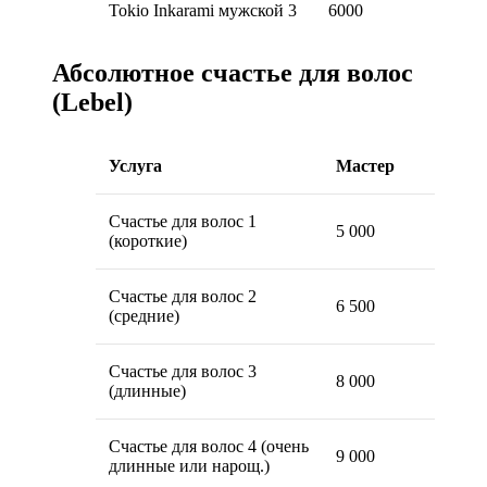
Tokio Inkarami мужской 3
6000
Абсолютное счастье для волос
(Lebel)
Услуга
Мастер
Топ-м
Счастье для волос 1
5 000
5 000
(короткие)
Счастье для волос 2
6 500
6 500
(средние)
Счастье для волос 3
8 000
8 000
(длинные)
Счастье для волос 4 (очень
9 000
9 000
длинные или нарощ.)